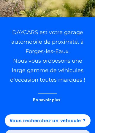
DAYCARS est votre garage
automobile de proximité, à
Forges-les-Eaux.
Nous vous proposons une
large gamme de véhicules
d'occasion toutes marques
!
En savoir plus
Vous recherchez un véhicule ?